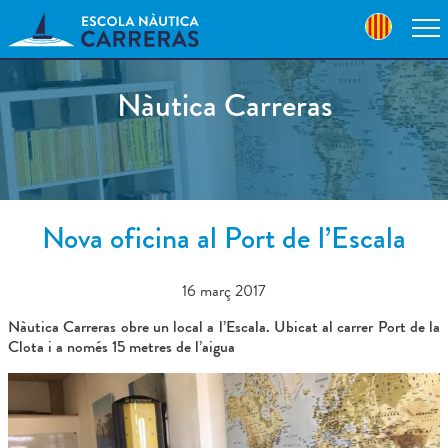
Skip
to
navigation
Skip
to
Nàutica Carreras
content
Nova oficina al Port de l’Escala
16 març 2017
Nàutica Carreras obre un local a l’Escala. Ubicat al carrer Port de la
Clota i a només 15 metres de l’aigua