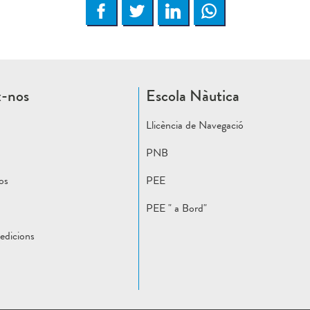
x-nos
Escola Nàutica
Llicència de Navegació
PNB
eos
PEE
PEE " a Bord"
edicions