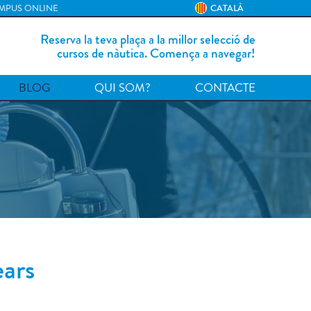
MPUS ONLINE
CATALÀ
Reserva la teva plaça a la millor selecció de
cursos de nàutica. Comença a navegar!
BLOG
QUI SOM?
CONTACTE
ars