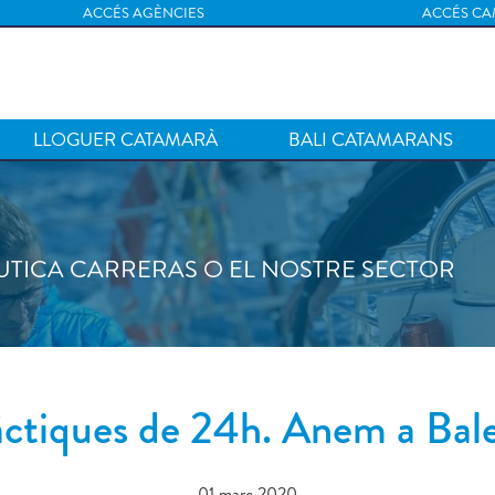
ACCÉS AGÈNCIES
ACCÉS CA
LLOGUER CATAMARÀ
BALI CATAMARANS
UTICA CARRERAS O EL NOSTRE SECTOR
àctiques de 24h. Anem a Bale
01 març 2020