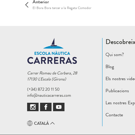
Anterior
El Bora Bora tercer a la Regata Comodor
Descobrei
Qui som?
Blog
Carrer Romeu de Corbera, 28
Els nostres vid
17130 L'Escala (Girona)
(+34) 872 20 11 50
Publicacions
info@nauticacarreras.com
Les nostres Exp
Contacte
CATALÀ