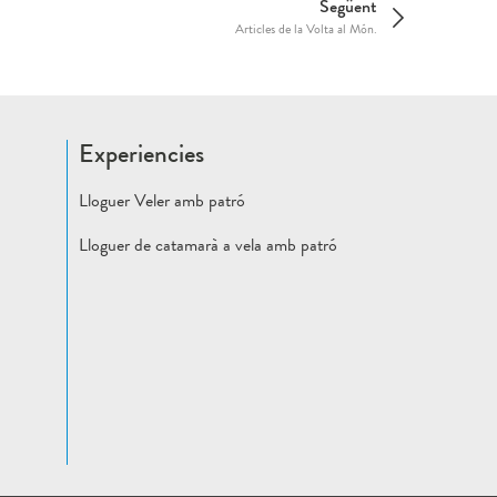
Següent
Articles de la Volta al Món.
Experiencies
Lloguer Veler amb patró
Lloguer de catamarà a vela amb patró