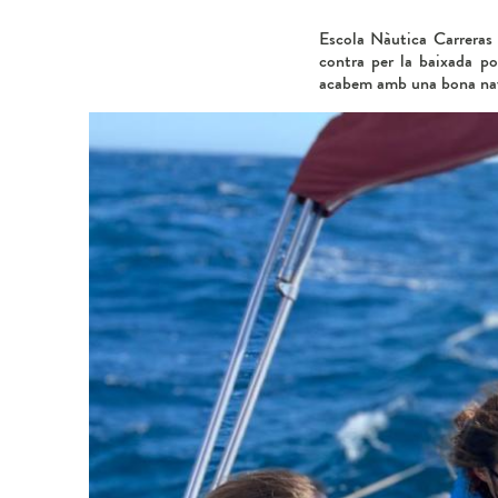
Escola Nàutica Carreras 
contra per la baixada po
acabem amb una bona nave